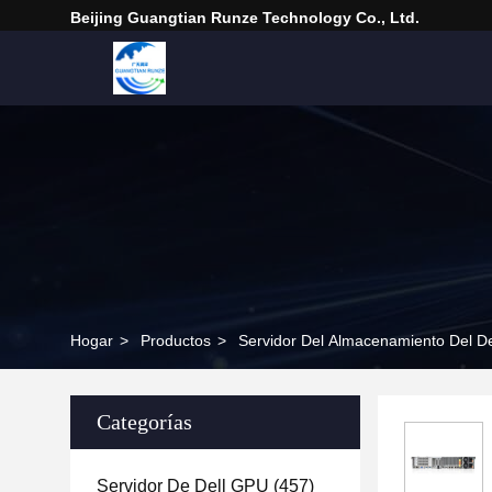
Beijing Guangtian Runze Technology Co., Ltd.
Hogar
>
Productos
>
Servidor Del Almacenamiento Del De
Categorías
Servidor De Dell GPU
(457)