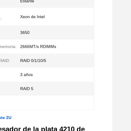
Estante
Xeon de Intel
:
e
3650
 memoria:
2666MT/s RDIMMs
RAID:
RAID 0/1/10/5
3 años
RAID 5
nte 2U
esador de la plata 4210 de