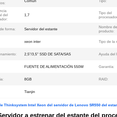
Común
Tipo:
tos:
ncia
Tipo del
al del
1,7
procesador
ador:
Nombre d
 de forma:
Servidor del estante
producto:
xeon inter
Tipo de la
namiento:
2,5"/3,5" SSD DE SATA/SAS
Ayuda del 
FUENTE DE ALIMENTACIÓN 550W
Garantía:
a:
8GB
RAID:
Tianjin
de Thinksystem Intel Xeon del servidor de Lenovo SR550 del esta
Servidor a estrenar del estante del proc