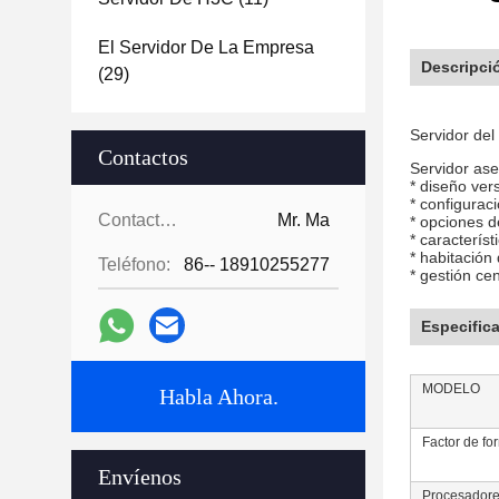
El Servidor De La Empresa
Descripci
(29)
Servidor de
Contactos
Servidor ase
* diseño vers
* configurac
Contactos:
Mr. Ma
* opciones d
* caracterís
* habitación
Teléfono:
86-- 18910255277
* gestión ce
Especific
MODELO
Habla Ahora.
Factor de fo
Envíenos
Procesador