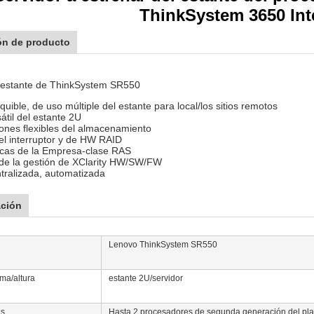
ThinkSystem 3650 Int
ón de producto
l estante de ThinkSystem SR550
quible, de uso múltiple del estante para local/los sitios remotos
átil del estante 2U
iones flexibles del almacenamiento
el interruptor y de HW RAID
ticas de la Empresa-clase RAS
 de la gestión de XClarity HW/SW/FW
ntralizada, automatizada
ación
Lenovo ThinkSystem SR550
rma/altura
estante 2U/servidor
es
Hasta 2 procesadores de segunda generación del pla