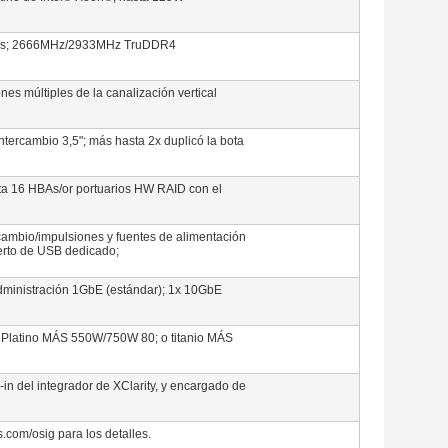
MMs; 2666MHz/2933MHz TruDDR4
es múltiples de la canalización vertical
intercambio 3,5"; más hasta 2x duplicó la bota
sta 16 HBAs/or portuarios HW RAID con el
cambio/impulsiones y fuentes de alimentación
uerto de USB dedicado;
administración 1GbE (estándar); 1x 10GbE
): Platino MÁS 550W/750W 80; o titanio MÁS
-in del integrador de XClarity, y encargado de
.com/osig para los detalles.