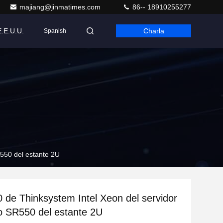
majiang@jinmatimes.com
86-- 18910255277
E.E.U.U.
Charla
Spanish
R550 del estante 2U
0 de Thinksystem Intel Xeon del servidor
o SR550 del estante 2U