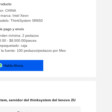
producto
gen: CHINA
marca: Intel Xeon
odelo: ThinkSystem SR650
de pago y envío
orden mínima: 2 pedazos
0.00 - $8,500.00/pieces
empaquetado: caja
 la fuente: 100 pedazos/pedazos por Mes
Habla Ahora.
stem
,
servidor del thinksystem del lenovo 2U