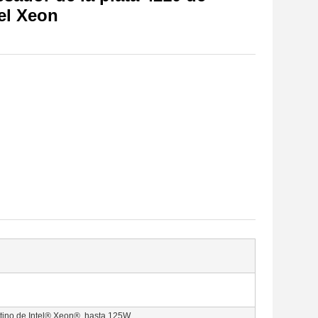
el Xeon
tino de Intel® Xeon®, hasta 125W