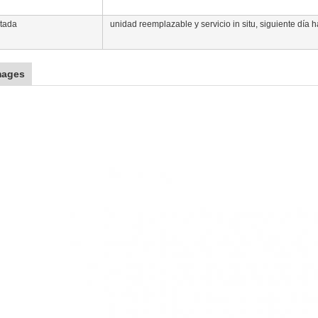
itada
unidad reemplazable y servicio in situ, siguiente día h
mages