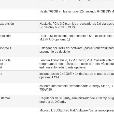
Hasta 768GB en las ranuras 12x, usando 64GB DI
expansión
Hasta 6x PCIe 3,0 (con los procesadores 2x) vía opcion
(PCIe-only o PCIe + ML2)
mpulsión
Hasta 16x el caliente-intercambio 2,5" o 8x el simple-
M.2 (RAID opcional 1)
BA/RAID
Estándar del RAID del software (hasta 8 puertos); ha
escondrijo de destello
as de la
Lenovo ThinkShield, TPM 1.2/2.0; PFA; Caliente-inter
de la
redundantes; diagnósticos de acceso frontal vía el p
ad
enfriamiento redundante opcional
ed
los puertos de 2x 1GbE + 1x dedicaron el puerto de 
opcional LOM
caliente-intercambio 2x/redundante (Energy Star 2,1
750W 80
sistemas
Regulador de XClarity, administrador de XClarity, plug
energía de XClarity
Microsoft, SUSE, Red Hat, VMware. Visita lenovopress