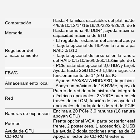
Hasta 4 familias escalables del platino/del
Computación
4/6/8/10/12/14/16/18/20/22/24/26/28 de l
Hasta memoria 48 DDR4, ayuda máxima 2
Memoria
capacidad máxima de 6TB
· El regulador estándar del arsenal apoya 
· Tarjeta opcional de HBA en la ranura para
Regulador del
RAID 0/1/10
almacenamiento
· Tarjeta opcional del arsenal en la ranura 
del RAID 0/1/10/5/6/50/60/1E/Simple de la 
· PCIe estándar opcional 3,0 HBA y tarjeta 
Ayuda hasta 2GB DDR3-1,866 megaciclo, a
FBWC
funcionamiento de 14,9 GB/s IO
· Ayudas SAS/SATA HDD/SSD; Impulsión d
Almacenamiento local
· Apoya un máximo de 16 NVMe, apoya las
Puerto de red de administración integrad
eléctricos opcionales, 2×10GE puertos eléc
Red
través del mLOM, función de las ayudas N
opcionales del adaptador de red de PCIE 3
Encima a 20 PCIe 3,0 ranuras (18 ranuras es
Ranuras de expansión
apoyan GPU)
Frente opcional VGA, parte posterior están
Puertos
frente, 2 posteriores, 1 accesorio), 2 USB 2,
Ayuda de GPU
La ayuda 2 dobla opciones amplias de GPU 
CD-ROM
Apoya el lector de CD-ROM externo