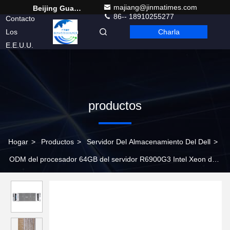
majiang@jinmatimes.com
Beijing Guangtian Runze Technology Co., Ltd.
86-- 18910255277
Contacto
Los
Charla
Spanish
E.E.U.U.
productos
Hogar
>
Productos
>
Servidor Del Almacenamiento Del Dell
>
ODM del procesador 64GB del servidor R6900G3 Intel Xeon del
alto rendimiento H3C