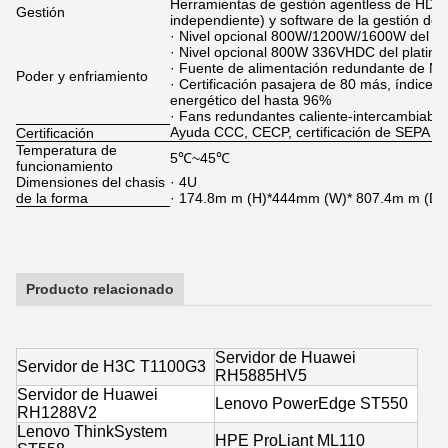
Herramientas de gestión agentless de HDM 
Gestión
independiente) y software de la gestión d
· Nivel opcional 800W/1200W/1600W del pla
· Nivel opcional 800W 336VHDC del platino
· Fuente de alimentación redundante de N
Poder y enfriamiento
· Certificación pasajera de 80 más, índice 
energético del hasta 96%
· Fans redundantes caliente-intercambiable
Ayuda CCC, CECP, certificación de SEPA
Certificación
Temperatura de
5℃~45℃
funcionamiento
Dimensiones del chasis
· 4U
de la forma
· 174.8m m (H)*444mm (W)* 807.4m m (D) (s
Producto relacionado
Servidor de Huawei
Servidor de H3C T1100G3
RH5885HV5
Servidor de Huawei
Lenovo PowerEdge ST550
RH1288V2
Lenovo ThinkSystem
HPE ProLiant ML110