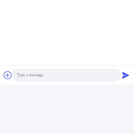
Envío
Productos similares
Photo
Red montada en rack de
Procesador de la plata
escritorio Xeon H3C
4210 de Intel Xeon del
Video Call
R2700G3 del servidor del
servidor de la estación de