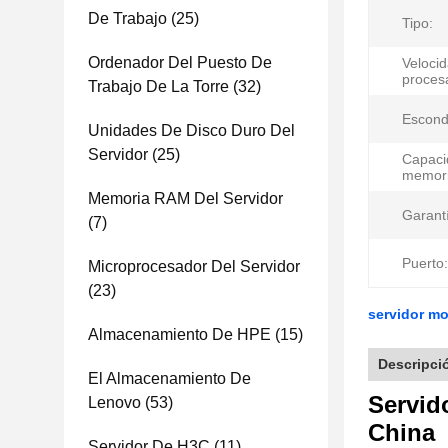
De Trabajo
(25)
Tipo:
Ordenador Del Puesto De
Veloci
proces
Trabajo De La Torre
(32)
Escondr
Unidades De Disco Duro Del
Servidor
(25)
Capaci
memori
Memoria RAM Del Servidor
Garant
(7)
Puerto:
Microprocesador Del Servidor
(23)
servidor m
Almacenamiento De HPE
(15)
Descripci
El Almacenamiento De
Servid
Lenovo
(53)
China
Servidor De H3C
(11)