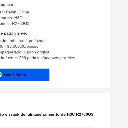
producto
en: Pekín, China
 marca: H3C
odelo: R2700G3
de pago y envío
orden mínima: 2 pedazos
00 - $3,000.00/pieces
mpaquetado: Cartón original
 la fuente: 200 pedazos/pedazos por Mes
Habla Ahora.
do en rack del almacenamiento de H3C R2700G3
,