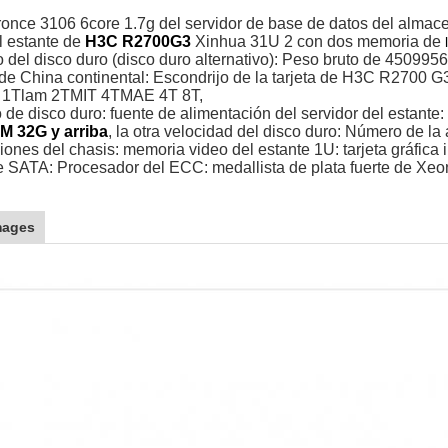
ronce 3106 6core 1.7g del servidor de base de datos del almac
l estante de
H3C R2700G3
Xinhua 31U 2 con dos memoria de
 del disco duro (disco duro alternativo): Peso bruto de 450995
 de China continental: Escondrijo de la tarjeta de H3C R2700 G
: 1Tlam 2TMIT 4TMAE 4T 8T,
 de disco duro: fuente de alimentación del servidor del estant
M 32G y arriba
, la otra velocidad del disco duro: Número de 
iones del chasis: memoria video del estante 1U: tarjeta gráfica i
 SATA: Procesador del ECC: medallista de plata fuerte de Xeon
mages