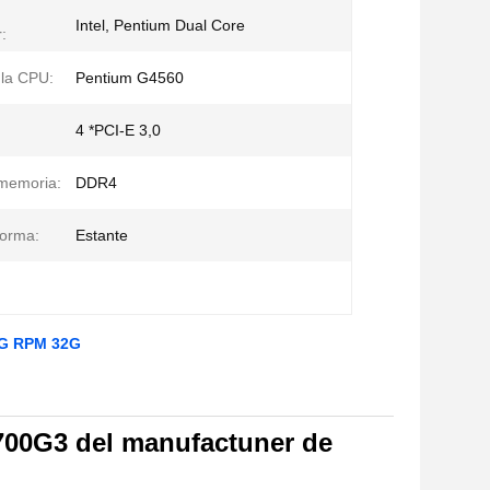
Intel, Pentium Dual Core
:
la CPU:
Pentium G4560
4 *PCI-E 3,0
 memoria:
DDR4
forma:
Estante
6G RPM 32G
2700G3 del manufactuner de