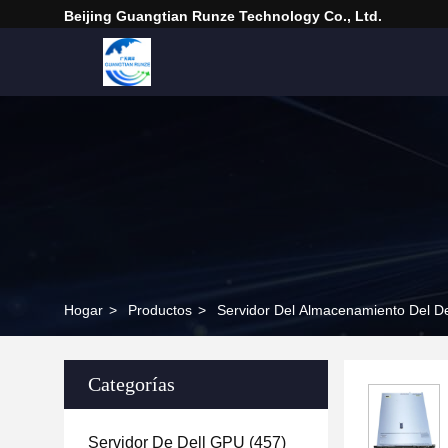
Beijing Guangtian Runze Technology Co., Ltd.
Hogar
>
Productos
>
Servidor Del Almacenamiento Del De
Categorías
Servidor De Dell GPU
(457)