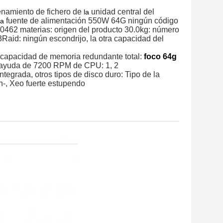
enamiento de fichero de
unidad central del
la
fuente de alimentación 550W 64G ningún código
la
60462 materias: origen del producto 30.0kg: número
3Raid: ningún escondrijo, la otra capacidad del
e: capacidad de memoria redundante total:
foco 64g
la ayuda de 7200 RPM de CPU: 1, 2
ntegrada, otros tipos de disco duro: Tipo de la
-, Xeo fuerte estupendo