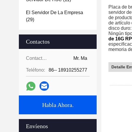
Placa de b
servidor de
El Servidor De La Empresa
de producto
(29)
de artículo
disco duro
Ningún tipo
de 16G RP
Contactos
especificac
memoria de
Contactos:
Mr. Ma
Detalle E
Teléfono:
86-- 18910255277
Habla Ahora.
Envíenos