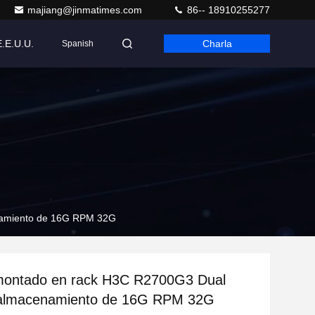
majiang@jinmatimes.com
86-- 18910255277
E.E.U.U.
Charla
Spanish
namiento de 16G RPM 32G
 montado en rack H3C R2700G3 Dual
 almacenamiento de 16G RPM 32G