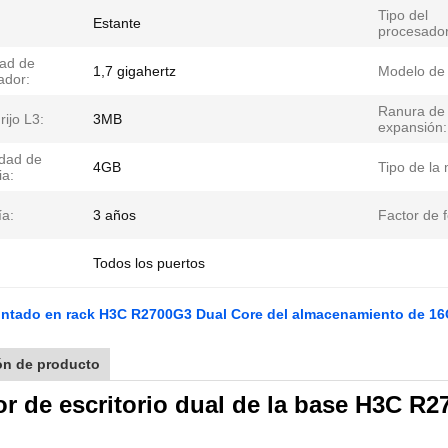
Tipo del
Estante
procesador
dad de
1,7 gigahertz
Modelo de 
ador:
Ranura de
ijo L3:
3MB
expansión:
dad de
4GB
Tipo de la
a:
ía:
3 años
Factor de 
Todos los puertos
ontado en rack H3C R2700G3 Dual Core del almacenamiento de 1
ón de producto
or de escritorio dual de la base H3C R