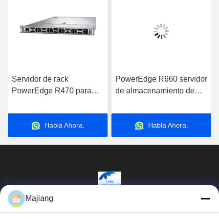
Servidor de rack
PowerEdge R660 servidor
PowerEdge R470 para
de almacenamiento de
aplicaciones de
datos con procesador Intel
almacenamiento de datos
Xeon para aplicaciones
Habla Ahora.
Habla Ahora.
de computadoras por
comerciales
Internet
Majiang
Beijing Guangtian Runze Technology Co.,