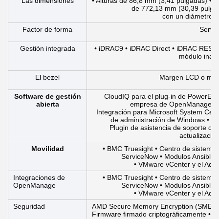
Las dimensiones
• Alturas de 86,8 mm (3,41 pulgadas) • 
de 772,13 mm (30,39 pulgad
con un diámetro s
Factor de forma
Servid
Gestión integrada
• iDRAC9 • iDRAC Direct • iDRAC RESTfu
módulo inalá
El bezel
Margen LCD o marg
Software de gestión
CloudIQ para el plug-in de PowerEdg
abierta
empresa de OpenManage p
Integración para Microsoft System Cen
de administración de Windows • 
Plugin de asistencia de soporte de
actualizaci
Movilidad
• BMC Truesight • Centro de sistema
ServiceNow • Modulos Ansible 
• VMware vCenter y el Admi
Integraciones de
• BMC Truesight • Centro de sistema
OpenManage
ServiceNow • Modulos Ansible 
• VMware vCenter y el Admi
Seguridad
AMD Secure Memory Encryption (SME) • A
Firmware firmado criptográficamente • D