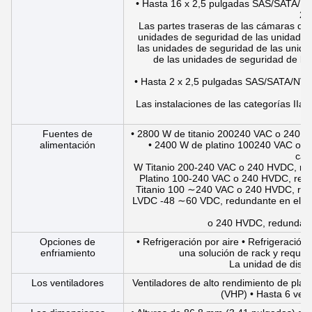
• Hasta 16 x 2,5 pulgadas SAS/SATA/
2,
Las partes traseras de las cámaras de
unidades de seguridad de las unidades
las unidades de seguridad de las unida
de las unidades de seguridad de la
s
• Hasta 2 x 2,5 pulgadas SAS/SATA/NV
Las instalaciones de las categorías IIa
Fuentes de
• 2800 W de titanio 200­240 VAC o 240 H
alimentación
• 2400 W de platino 100­240 VAC o 2
cal
W Titanio 200-240 VAC o 240 HVDC, redu
Platino 100-240 VAC o 240 HVDC, redun
Titanio 100 ∼240 VAC o 240 HVDC, redu
LVDC -48 ∼60 VDC, redundante en el int
o 240 HVDC, redundante
Opciones de
• Refrigeración por aire • Refrigeración
enfriamiento
una solución de rack y requier
La unidad de distr
Los ventiladores
Ventiladores de alto rendimiento de plat
(VHP) • Hasta 6 vent