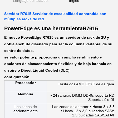
Lenguaje del teclado:
Inglés
Servidor R7615 Servidor de escalabilidad construida con
múltiples racks de red
PowerEdge es una herramienta
R7615
El nuevo PowerEdge R7615 es un servidor de rack de 2U y
doble enchufe diseñado para ser la columna vertebral de su
centro de datos.
servidor potente proporciona un amplio rendimiento y
opciones de almacenamiento flexibles y de baja latencia en
un aire o Direct Liquid Cooled (DLC)
configuración.
Procesador
Hasta dos AMD EPYC de 4a generac
p
Memoria
• 24 ranuras DIMM DDR5, soporta RDIM
Soporta sólo DI
Las zonas de
Las zonas delanteras: • Hasta 8 x 3,
accionamiento
• Hasta 12 x 3,5 pulgadas SAS/S
2.5 pulgadas SAS/SATA/N