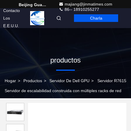
majiang@jinmatimes.com
Beijing Guangtian Runze Technology Co., Ltd.
86-- 18910255277
Contacto
Los
Charla
Spanish
E.E.U.U.
productos
Hogar
>
Productos
>
Servidor De Dell GPU
>
Servidor R7615
Servidor de escalabilidad construida con múltiples racks de red