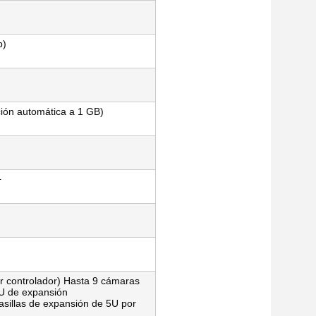
b)
ción automática a 1 GB)
+
or controlador) Hasta 9 cámaras
5U de expansión
sillas de expansión de 5U por