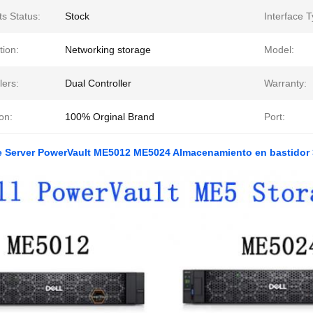
s Status:
Stock
Interface T
tion:
Networking storage
Model:
lers:
Dual Controller
Warranty:
on:
100% Orginal Brand
Port:
e Server PowerVault ME5012 ME5024 Almacenamiento en bastidor 3