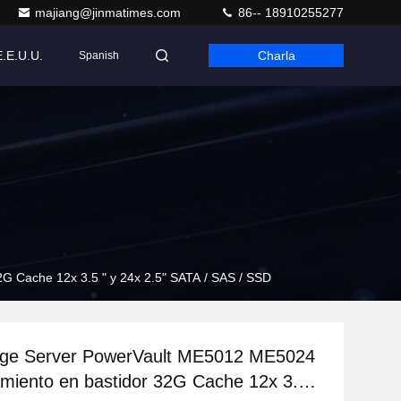
majiang@jinmatimes.com
86-- 18910255277
E.E.U.U.
Charla
Spanish
G Cache 12x 3.5 " y 24x 2.5" SATA / SAS / SSD
rage Server PowerVault ME5012 ME5024
iento en bastidor 32G Cache 12x 3.5 "