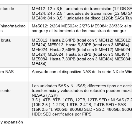
ntos de
ME412: 12 x 3,5 ′ unidades de transmisión (12 GB S
ME424: 24 x 2,5 ′′ unidades de transmisión (12 GB S
ME484: 84 x 3,5 ′′ unidades de disco (12Gb SAS) T
ínimo/máximo
Me5012: 2/264 ME5024: 2/276 ME5084: 28/336: el tr
es
sangre y el tratamiento de las muestras de sangre.
 bruta
ME5012: Hasta 2,64PB (total con 9 ME412) ME5012: 
ME424) ME5012: Hasta 5,80PB (total con 3 ME484)
ME5024: Hasta 2,56PB (total con 9 ME412) ME5024: 
ME424) ME5024: Hasta 5,72PB (total con 3 ME484)
ME5084: Hasta 7,39PB (total con 3 ME484) ME5084: 
ME484)
ara NAS
Apoyado con el dispositivo NAS de la serie NX de W
Las unidades SAS y NL-SAS; diferentes tipos de acci
iento
transferencia y velocidades de rotación pueden mezcl
NLSAS (7.2K)
3.5 ): 4TB, 8TB, 10TB, 12TB, 12TB SED • NLSAS (7.
(10K 2.5 ): 1.2TB, 1.8TB, 2.4TB, 2.4TB SED • SAS
(15K 2.5 ′′): 900GB, 900GB SED • SSD: 480GB, 960
HDD: SED certificados por FIPS
 y expansión