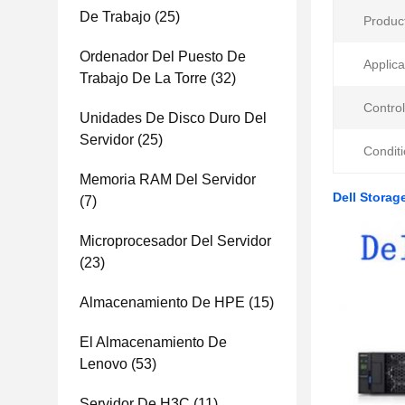
De Trabajo
(25)
Product
Ordenador Del Puesto De
Applica
Trabajo De La Torre
(32)
Control
Unidades De Disco Duro Del
Servidor
(25)
Conditi
Memoria RAM Del Servidor
Dell Storag
(7)
Microprocesador Del Servidor
(23)
Almacenamiento De HPE
(15)
El Almacenamiento De
Lenovo
(53)
Servidor De H3C
(11)