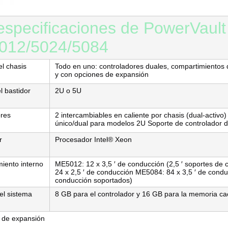
especificaciones de PowerVault
012/5024/5084
l chasis
Todo en uno: controladores duales, compartimientos 
y con opciones de expansión
 bastidor
2U o 5U
ores
2 intercambiables en caliente por chasis (dual-activo
único/dual para modelos 2U Soporte de controlador d
r
Procesador Intel® Xeon
iento interno
ME5012: 12 x 3,5 ′ de conducción (2,5 ′ soportes d
24 x 2,5 ′ de conducción ME5084: 84 x 3,5 ′ de condu
conducción soportados)
el sistema
8 GB para el controlador y 16 GB para la memoria ca
 de expansión