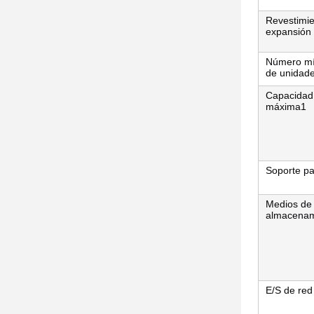
Revestimie
expansión
Número m
de unidad
Capacidad
máxima1
Soporte p
Medios de
almacenam
E/S de red