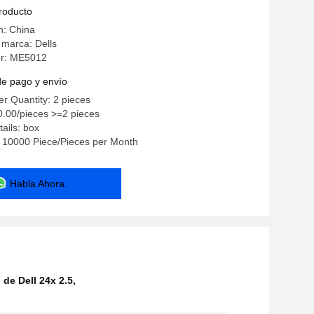
" SATA / SAS / SSD
producto
n: China
marca: Dells
r: ME5012
de pago y envío
r Quantity: 2 pieces
0.00/pieces >=2 pieces
ails: box
y: 10000 Piece/Pieces per Month
Habla Ahora.
de Dell 24x 2.5
,