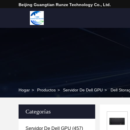
Beijing Guangtian Runze Technology Co., Ltd.
Hogar
>
Productos
>
Servidor De Dell GPU
>
Dell Stor
Categorías
Servidor De Dell GPU
(457)