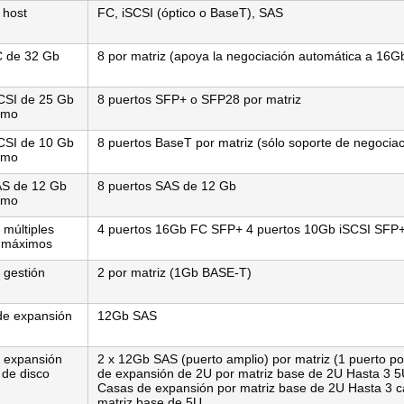
 host
FC, iSCSI (óptico o BaseT), SAS
C de 32 Gb
8 por matriz (apoya la negociación automática a 16G
CSI de 25 Gb
8 puertos SFP+ o SFP28 por matriz
imo
CSI de 10 Gb
8 puertos BaseT por matriz (sólo soporte de negocia
imo
AS de 12 Gb
8 puertos SAS de 12 Gb
imo
 múltiples
4 puertos 16Gb FC SFP+ 4 puertos 10Gb iSCSI SFP
s máximos
 gestión
2 por matriz (1Gb BASE-T)
de expansión
12Gb SAS
 expansión
2 x 12Gb SAS (puerto amplio) por matriz (1 puerto p
 de disco
de expansión de 2U por matriz base de 2U Hasta 3 
Casas de expansión por matriz base de 2U Hasta 3 ca
matriz base de 5U