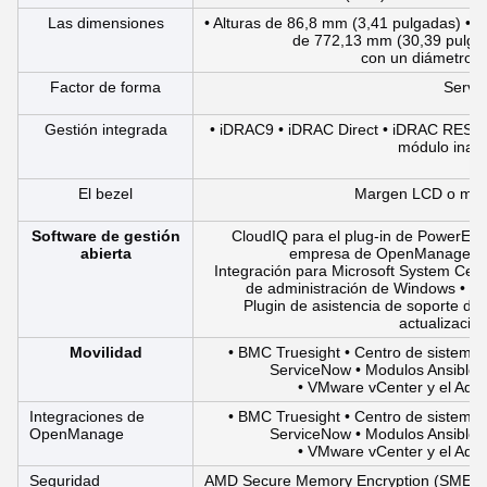
Las dimensiones
• Alturas de 86,8 mm (3,41 pulgadas) • 
de 772,13 mm (30,39 pulgad
con un diámetro s
Factor de forma
Servid
Gestión integrada
• iDRAC9 • iDRAC Direct • iDRAC RESTfu
módulo inalá
El bezel
Margen LCD o marg
Software de gestión
CloudIQ para el plug-in de PowerEdg
abierta
empresa de OpenManage p
Integración para Microsoft System Cen
de administración de Windows • 
Plugin de asistencia de soporte de
actualizaci
Movilidad
• BMC Truesight • Centro de sistema
ServiceNow • Modulos Ansible 
• VMware vCenter y el Admi
Integraciones de
• BMC Truesight • Centro de sistema
OpenManage
ServiceNow • Modulos Ansible 
• VMware vCenter y el Admi
Seguridad
AMD Secure Memory Encryption (SME) • A