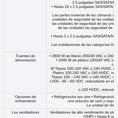
2.5 pulgadas SAS/SATA/N
• Hasta 16 x 2,5 pulgadas SAS/SATA/
2,
Las partes traseras de las cámaras de
unidades de seguridad de las unidades
las unidades de seguridad de las unida
de las unidades de seguridad de la
s
• Hasta 2 x 2,5 pulgadas SAS/SATA/NV
Las instalaciones de las categorías IIa
Fuentes de
• 2800 W de titanio 200­240 VAC o 240 H
alimentación
• 2400 W de platino 100­240 VAC o 2
cal
W Titanio 200-240 VAC o 240 HVDC, redu
Platino 100-240 VAC o 240 HVDC, redun
Titanio 100 ∼240 VAC o 240 HVDC, redu
LVDC -48 ∼60 VDC, redundante en el int
o 240 HVDC, redundante
Opciones de
• Refrigeración por aire • Refrigeración
enfriamiento
una solución de rack y requier
La unidad de distr
Los ventiladores
Ventiladores de alto rendimiento de plat
(VHP) • Hasta 6 vent