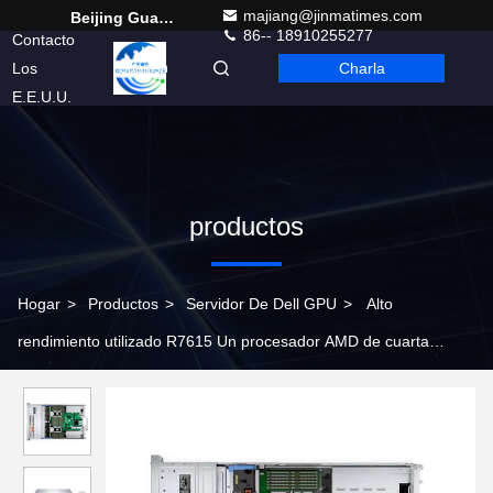
majiang@jinmatimes.com
Beijing Guangtian Runze Technology Co., Ltd.
86-- 18910255277
Contacto
Los
Charla
Spanish
E.E.U.U.
productos
Hogar
>
Productos
>
Servidor De Dell GPU
>
Alto
rendimiento utilizado R7615 Un procesador AMD de cuarta
generación hasta 128 núcleos 12 DDR5 DIMM 2U R7615
servidor de rack