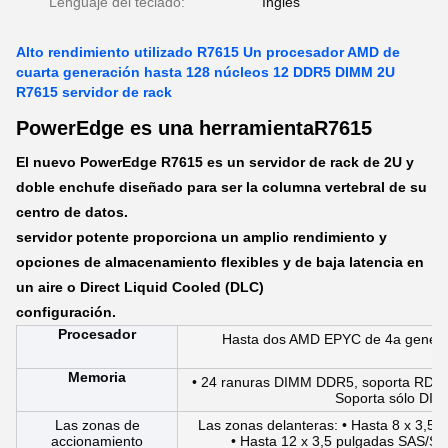
Lenguaje del teclado:
Inglés
Alto rendimiento utilizado R7615 Un procesador AMD de
cuarta generación hasta 128 núcleos 12 DDR5 DIMM 2U
R7615 servidor de rack
PowerEdge es una herramienta
R7615
El nuevo PowerEdge R7615 es un servidor de rack de 2U y
doble enchufe diseñado para ser la columna vertebral de su
centro de datos.
servidor potente proporciona un amplio rendimiento y
opciones de almacenamiento flexibles y de baja latencia en
un aire o Direct Liquid Cooled (DLC)
configuración.
Procesador
Hasta dos AMD EPYC de 4a generac
p
Memoria
• 24 ranuras DIMM DDR5, soporta RDIM
Soporta sólo DI
Las zonas de
Las zonas delanteras: • Hasta 8 x 3,
accionamiento
• Hasta 12 x 3,5 pulgadas SAS/S