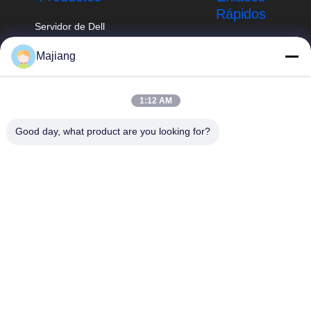
Rápidos
Servidor de Dell
GPU
Perfil de la
Majiang
empresa
Servidor del
majiang@jinmatimes.com
estante de HPE
Recorrido por la
86--
fábrica
1:12 AM
Servidor de
18910255277
Lenovo GPU
Control de calidad
Good day, what product are you looking for?
Sitio 405, edificio
Servidor de rack
Noticias
14, yarda 38, área
de Dell
del sur de
Mapa del Sitio
Groenlandia
Servidor de Inspur
Zhongyang por
GPU
Política de
favor, Pekín China.
privacidad
Servidor de
Huawei GPU
servidor del
almacenamiento
del dell