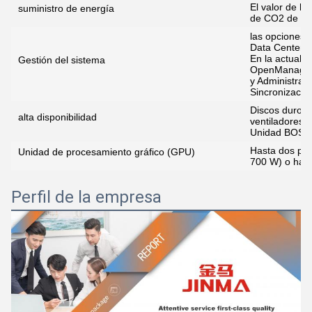
El valor de l
suministro de energía
de CO2 de los
las opciones 
Data Center E
En la actualid
Gestión del sistema
OpenManage E
y Administrad
Sincronizació
Discos duros 
alta disponibilidad
ventiladores,
Unidad BOSS
Hasta dos pan
Unidad de procesamiento gráfico (GPU)
700 W) o hast
Perfil de la empresa