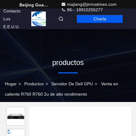
majiang@jinmatimes.com
Beijing Guangtian Runze Technology Co., Ltd.
86-- 18910255277
Contacto
Los
Charla
Spanish
E.E.U.U.
productos
Hogar
>
Productos
>
Servidor De Dell GPU
>
Venta en
caliente R760 R760 2u de alto rendimiento