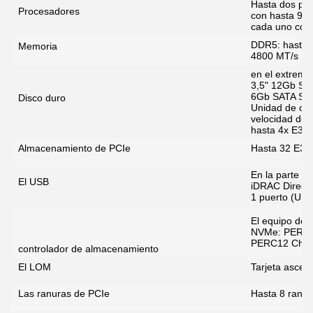
Hasta dos pr
Procesadores
con hasta 96 
cada uno con
DDR5: hasta 
Memoria
4800 MT/s
en el extremo
3,5" 12Gb SA
6Gb SATA SAS
Disco duro
Unidad de con
velocidad de l
hasta 4x E3.
Almacenamiento de PCIe
Hasta 32 E3.S
En la parte d
El USB
iDRAC Direct) 
1 puerto (USB
El equipo de
NVMe: PERC1
PERC12 Chips
controlador de almacenamiento
El LOM
Tarjeta asce
Las ranuras de PCIe
Hasta 8 ranu