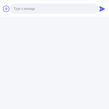
Photo
Video Call
Audio Call