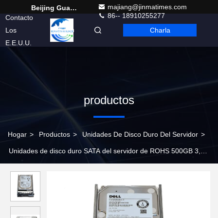
majiang@jinmatimes.com
Beijing Guangtian Runze Technology Co., Ltd.
86-- 18910255277
Contacto
Los
Charla
Spanish
E.E.U.U.
productos
Hogar
>
Productos
>
Unidades De Disco Duro Del Servidor
>
Unidades de disco duro SATA del servidor de ROHS 500GB 3,5
7.2K