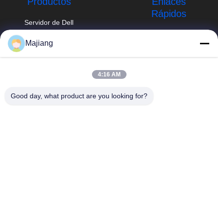
Productos
Enlaces
Rápidos
Servidor de Dell
GPU
Perfil de la
Majiang
empresa
Servidor del
majiang@jinmatimes.com
estante de HPE
Recorrido por la
86--
fábrica
4:16 AM
Servidor de
18910255277
Lenovo GPU
Control de calidad
Good day, what product are you looking for?
Sitio 405, edificio
Servidor de rack
Noticias
14, yarda 38, área
de Dell
del sur de
Mapa del Sitio
Groenlandia
Servidor de Inspur
Zhongyang por
GPU
Política de
favor, Pekín China.
privacidad
Servidor de
Huawei GPU
servidor del
almacenamiento
del dell