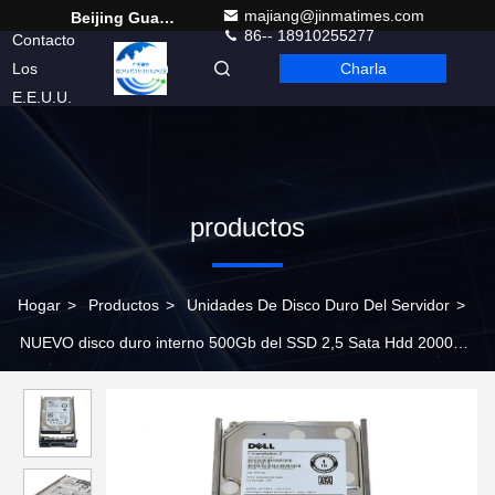
majiang@jinmatimes.com
Beijing Guangtian Runze Technology Co., Ltd.
86-- 18910255277
Contacto
Los
Charla
Spanish
E.E.U.U.
productos
Hogar
>
Productos
>
Unidades De Disco Duro Del Servidor
>
NUEVO disco duro interno 500Gb del SSD 2,5 Sata Hdd 2000G
7.2K 12gbps 2tb