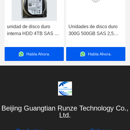
unidad de disco duro
Unidades de disco duro
interna HDD 4TB SAS 3,5
300G 500GB SAS 2,5
7200RPM de 4000G Sata
10K del servidor del
ordenador portátil HDD
Habla Ahora.
Habla Ahora.
Beijing Guangtian Runze Technology Co.,
Ltd.