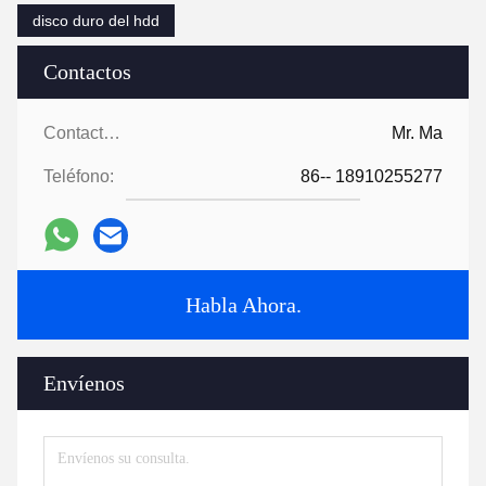
disco duro del hdd
Contactos
Contactos:
Mr. Ma
Teléfono:
86-- 18910255277
Habla Ahora.
Envíenos