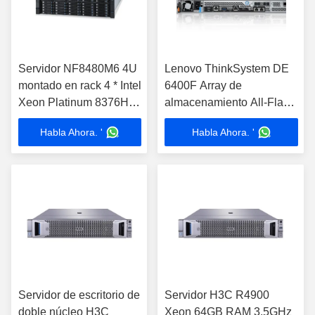
Servidor NF8480M6 4U
Lenovo ThinkSystem DE
montado en rack 4 * Intel
6400F Array de
Xeon Platinum 8376HL
almacenamiento All-Flash
4 * 1300W 64G Memoria
2U RJ-45
Habla Ahora. '
Habla Ahora. '
4 * 2.4T SAS Disco duro
2G Tarjeta de matriz
Servidor de escritorio de
Servidor H3C R4900
doble núcleo H3C
Xeon 64GB RAM 3.5GHz