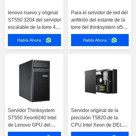
lenovo nuevo y original
Para el servidor de red del
ST550 3204 del servidor
anfitrión del estante de la
escalable de la torre 4U
torre del thinksystem st550
de LENOVO 3204 del
Xeon6240 Intel de Lenovo
Habla Ahora. '
Habla Ahora. '
servidor 4*3.5lff
Servidor Thinksystem
Servidor original de la
ST550 Xeon6240 Intel
precisión T5820 de la
de Lenovo GPU del
CPU Intel Xeon de DELL
estante de la torre
Desktop Tower