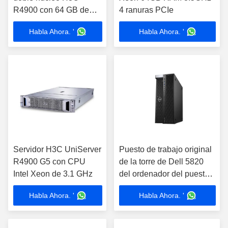
R4900 con 64 GB de
4 ranuras PCIe
memoria
Habla Ahora. '
Habla Ahora. '
Servidor H3C UniServer
Puesto de trabajo original
R4900 G5 con CPU
de la torre de Dell 5820
Intel Xeon de 3.1 GHz
del ordenador del puesto
de trabajo de la torre con
Habla Ahora. '
Habla Ahora. '
la CPU de Intel Xeon W-
2245