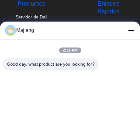
Productos
Enlaces
Rápidos
Servidor de Dell
GPU
Perfil de la
Majiang
empresa
Servidor del
majiang@jinmatimes.com
estante de HPE
Recorrido por la
86--
fábrica
2:31 AM
Servidor de
18910255277
Lenovo GPU
Control de calidad
Good day, what product are you looking for?
Sitio 405, edificio
Servidor de rack
Noticias
14, yarda 38, área
de Dell
del sur de
Mapa del Sitio
Groenlandia
Servidor de Inspur
Zhongyang por
GPU
Política de
favor, Pekín China.
privacidad
Servidor de
Huawei GPU
servidor del
almacenamiento