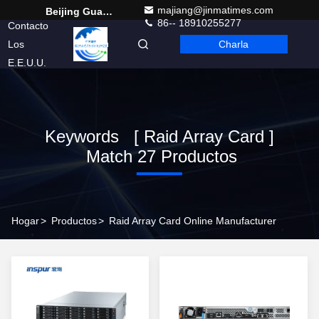
majiang@jinmatimes.com
Beijing Guangtian Runze Technology Co., Ltd.
86-- 18910255277
Contacto
Los
Charla
Spanish
E.E.U.U.
Keywords [ Raid Array Card ]
Match 27 Productos
Hogar
>
Productos
>
Raid Array Card Online Manufacturer