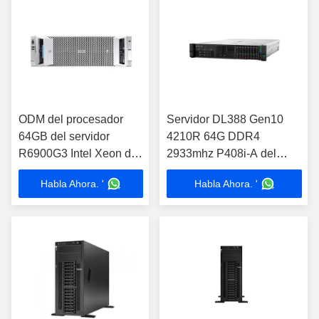
ODM del procesador
Servidor DL388 Gen10
64GB del servidor
4210R 64G DDR4
R6900G3 Intel Xeon del
2933mhz P408i-A del
alto rendimiento H3C
estante de Dimm la OIT
Habla Ahora. '
Habla Ahora. '
HPE