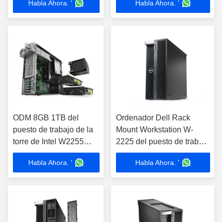
Habla Ahora. '
Habla Ahora. '
Workstation Computer
ODM 8GB 1TB del
Ordenador Dell Rack
puesto de trabajo de la
Mount Workstation W-
torre de Intel W2255
2225 del puesto de trabajo
Dell Precision 5820
de la torre de la precisión
Habla Ahora. '
Habla Ahora. '
5820