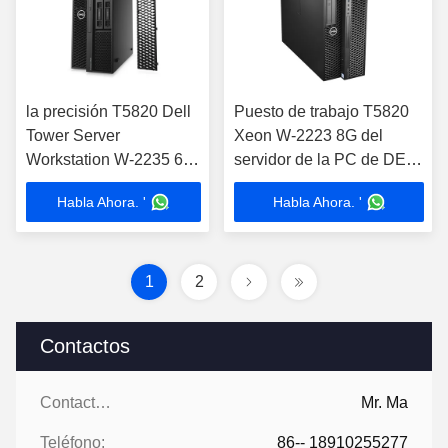
la precisión T5820 Dell
Puesto de trabajo T5820
Tower Server
Xeon W-2223 8G del
Workstation W-2235 6
servidor de la PC de DELL
de 1T HDD quita el
Tower
Habla Ahora. '
Habla Ahora. '
corazón al Ram 3,8 8G
1
2
Contactos
Contactos:
Mr. Ma
Teléfono:
86-- 18910255277