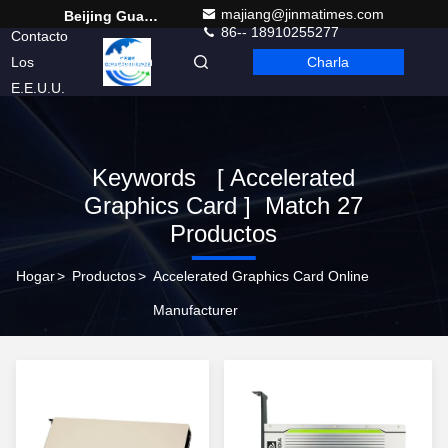
majiang@jinmatimes.com
Beijing Guangtian Runze Technology Co., Ltd.
86-- 18910255277
Contacto
Los
Charla
Spanish
E.E.U.U.
Keywords [ Accelerated
Graphics Card ] Match 27
Productos
Hogar
>
Productos
>
Accelerated Graphics Card Online
Manufacturer