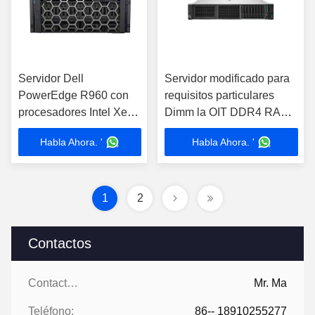
Servidor Dell
Servidor modificado para
PowerEdge R960 con
requisitos particulares
procesadores Intel Xeon
Dimm la OIT DDR4 RAM
Scalable
del estante de ProLiant
Habla Ahora. '
Habla Ahora. '
DL345 Gen10 HPE
1
2
Contactos
Contactos:
Mr. Ma
Teléfono:
86-- 18910255277