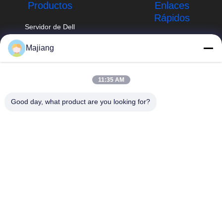
Productos
Enlaces
Rápidos
Servidor de Dell
GPU
Perfil de la
Majiang
empresa
Servidor del
majiang@jinmatimes.com
estante de HPE
Recorrido por la
86--
fábrica
11:35 AM
Servidor de
18910255277
Lenovo GPU
Control de calidad
Good day, what product are you looking for?
Sitio 405, edificio
Servidor de rack
Noticias
14, yarda 38, área
de Dell
del sur de
Mapa del Sitio
Groenlandia
Servidor de Inspur
Zhongyang por
GPU
Política de
favor, Pekín China.
privacidad
Servidor de
Huawei GPU
servidor del
almacenamiento