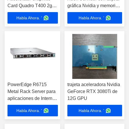
Card Quadro T400 2gb
gráfica Nvidia y memoria
Gddr6
SSD
Habla Ahora. '
Habla Ahora. '
PowerEdge R6715
trajeta aceleradora Nvidia
Metal Rack Server para
GeForce RTX 3080Ti de
aplicaciones de Internet
12G GPU
y almacenamiento de
Habla Ahora. '
Habla Ahora. '
datos Alimentado por
tarjeta gráfica Nvidia