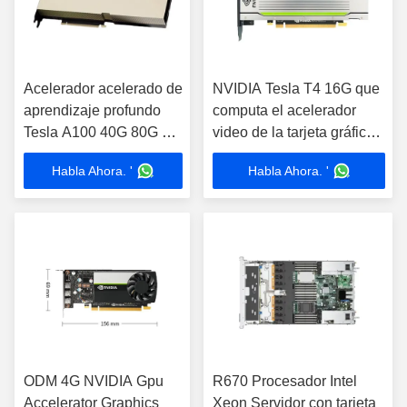
Acelerador acelerado de
NVIDIA Tesla T4 16G que
aprendizaje profundo
computa el acelerador
Tesla A100 40G 80G T4
video de la tarjeta gráfica
A40 48G de la tarjeta
de GPU
Habla Ahora. '
Habla Ahora. '
gráfica GPU
ODM 4G NVIDIA Gpu
R670 Procesador Intel
Accelerator Graphics
Xeon Servidor con tarjeta