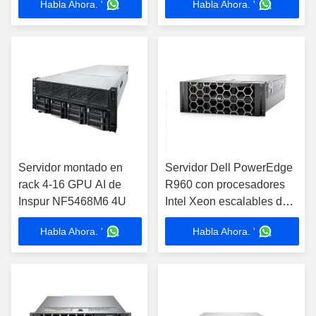
Habla Ahora. '
Habla Ahora. '
01CD I7-1255U
5317 8SFF
Servidor montado en
Servidor Dell PowerEdge
rack 4-16 GPU AI de
R960 con procesadores
Inspur NF5468M6 4U
Intel Xeon escalables de
4a generación
Habla Ahora. '
Habla Ahora. '