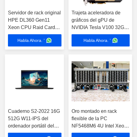
Servidor de rack original
Trajeta aceleradora de
HPE DL360 Gen11
gráficos del gPU de
Xeon CPU Raid Card
NVIDIA Tesla V100 32G
Servidor personalizado
para el servidor del puesto
Habla Ahora. '
Habla Ahora. '
de rack original HPE 1U
de trabajo
Cuaderno S2-2022 16G
Oro montado en rack
512G W11-IPS del
flexible de la PC
ordenador portátil del
NF5468M6 4U Intel Xeon
puesto de trabajo de
del ordenador de Inspur