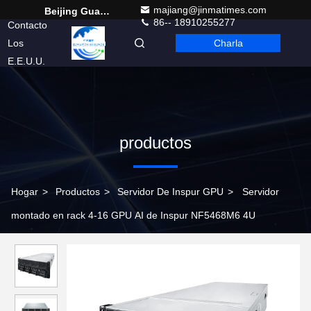
majiang@jinmatimes.com
Beijing Guangtian Runze Technology Co., Ltd.
86-- 18910255277
Contacto
Los
Charla
Spanish
E.E.U.U.
productos
Hogar
>
Productos
>
Servidor De Inspur GPU
>
Servidor
montado en rack 4-16 GPU AI de Inspur NF5468M6 4U