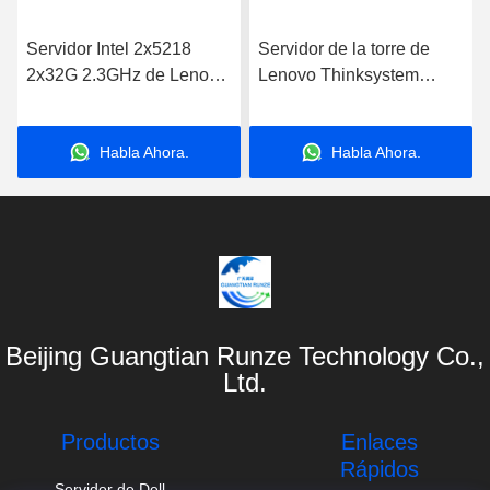
Servidor Intel 2x5218
Servidor de la torre de
2x32G 2.3GHz de Lenovo
Lenovo Thinksystem
GPU de la torre del
ST550 del servidor del
estante de SR868 4U
estante del ODM Lenovo
Habla Ahora.
Habla Ahora.
2U
Beijing Guangtian Runze Technology Co.,
Ltd.
Productos
Enlaces
Rápidos
Servidor de Dell