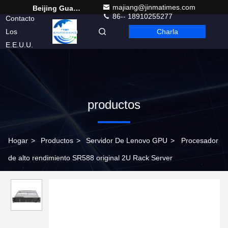
majiang@jinmatimes.com
Beijing Guangtian Runze Technology Co., Ltd.
86-- 18910255277
Contacto
Los
Charla
Spanish
E.E.U.U.
productos
Hogar
>
Productos
>
Servidor De Lenovo GPU
>
Procesador
de alto rendimiento SR588 original 2U Rack Server