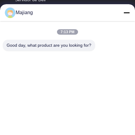
GPU
Perfil de la
Majiang
empresa
Servidor del
majiang@jinmatimes.com
estante de HPE
Recorrido por la
86--
fábrica
7:13 PM
Servidor de
18910255277
Lenovo GPU
Control de calidad
Good day, what product are you looking for?
Sitio 405, edificio
Servidor de rack
Noticias
14, yarda 38, área
de Dell
del sur de
Mapa del Sitio
Groenlandia
Servidor de Inspur
Zhongyang por
GPU
Política de
favor, Pekín China.
privacidad
Servidor de
Huawei GPU
servidor del
almacenamiento
del dell