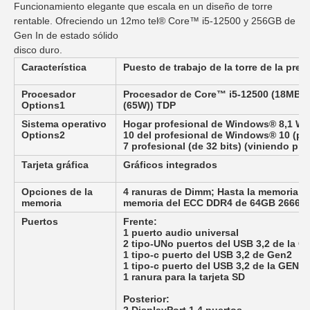
Funcionamiento elegante que escala en un diseño de torre
rentable. Ofreciendo un 12mo tel® Core™ i5-12500 y 256GB de
Gen In de estado sólido
disco duro.
Característica
Puesto de trabajo de la torre de la prec
Procesador
Procesador de Core™ i5-12500 (18MB es
Options1
(65W)) TDP
Sistema operativo
Hogar profesional de Windows® 8,1 Wi
Options2
10 del profesional de Windows® 10 (p
7 profesional (de 32 bits) (viniendo pro
Tarjeta gráfica
Gráficos integrados
Opciones de la
4 ranuras de Dimm; Hasta la memoria 
memoria
memoria del ECC DDR4 de 64GB 2666M
Puertos
Frente:
1 puerto audio universal
2 tipo-UNo puertos del USB 3,2 de la G
1 tipo-c puerto del USB 3,2 de Gen2
1 tipo-c puerto del USB 3,2 de la GEN 2
1 ranura para la tarjeta SD
Posterior: