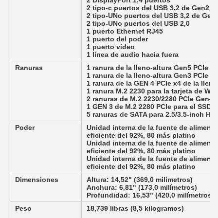
2 DisplayPort 1,4 puertos
2 tipo-c puertos del USB 3,2 de Gen2
2 tipo-UNo puertos del USB 3,2 de Gen
2 tipo-UNo puertos del USB 2,0
1 puerto Ethernet RJ45
1 puerto del poder
1 puerto video
1 línea de audio hacia fuera
Ranuras
1 ranura de la lleno-altura Gen5 PCIe x
1 ranura de la lleno-altura Gen3 PCIe x4
1 ranura de la GEN 4 PCIe x4 de la lleno
1 ranura M.2 2230 para la tarjeta de WiF
2 ranuras de M.2 2230/2280 PCIe Gen4 
1 GEN 3 de M.2 2280 PCIe para el SSD 
5 ranuras de SATA para 2.5/3.5-inch H
Poder
Unidad interna de la fuente de aliment
eficiente del 92%, 80 más platino
Unidad interna de la fuente de aliment
eficiente del 92%, 80 más platino
Unidad interna de la fuente de aliment
eficiente del 92%, 80 más platino
Dimensiones
Altura: 14,52" (369,0 milímetros)
Anchura: 6,81" (173,0 milímetros)
Profundidad: 16,53" (420,0 milímetros)
Peso
18,739 libras (8,5 kilogramos)