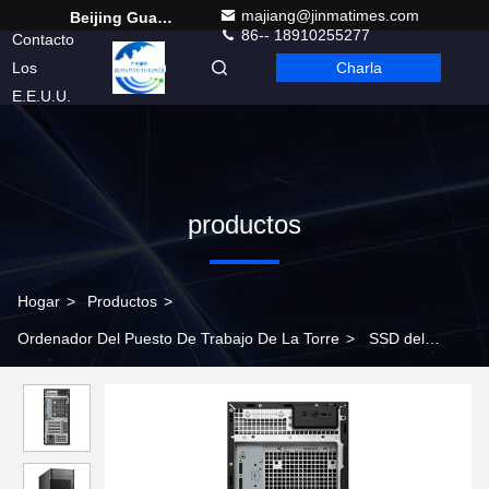
majiang@jinmatimes.com
Beijing Guangtian Runze Technology Co., Ltd.
86-- 18910255277
Contacto
Los
Charla
Spanish
E.E.U.U.
productos
Hogar
>
Productos
>
Ordenador Del Puesto De Trabajo De La Torre
>
SSD del
puesto de trabajo I7-12700 512GB de Dell Precision T3660 de la
torre de WX3200 4GB