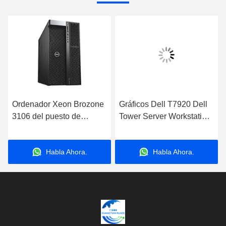
Ordenador Xeon Brozone
Gráficos Dell T7920 Dell
3106 del puesto de
Tower Server Workstation
trabajo de la torre de Dell
256G RTX A6000 48G
Precision T7920
Habla Ahora.
Habla Ahora.