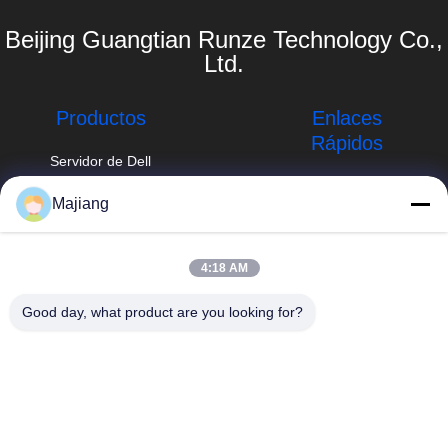
Beijing Guangtian Runze Technology Co.,
Ltd.
Productos
Enlaces
Rápidos
Servidor de Dell
GPU
Perfil de la
Majiang
empresa
Servidor del
majiang@jinmatimes.com
estante de HPE
Recorrido por la
86--
fábrica
4:18 AM
Servidor de
18910255277
Lenovo GPU
Control de calidad
Good day, what product are you looking for?
Sitio 405, edificio
Servidor de rack
Noticias
14, yarda 38, área
de Dell
del sur de
Mapa del Sitio
Groenlandia
Servidor de Inspur
Zhongyang por
GPU
Política de
favor, Pekín China.
privacidad